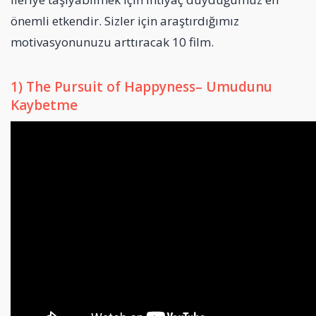
önemli etkendir. Sizler için araştırdığımız
motivasyonunuzu arttıracak 10 film.
1) The Pursuit of Happyness– Umudunu
Kaybetme