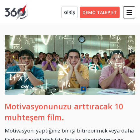
GİRİŞ
DEMO TALEP ET
Motivasyonunuzu arttıracak 10
muhteşem film.
Motivasyon, yaptığınız bir işi bitirebilmek veya daha
ileriye taşıyabilmek için ihtiyaç duyduğumuz en