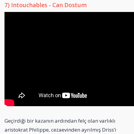
7) Intouchables - Can Dostum
Geçirdiği bir kazanın ardından felç olan varlıklı
aristokrat Philippe, cezaevinden ayrılmış Driss’i