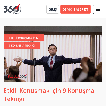
GİRİŞ
DEMO TALEP ET
Etkili Konuşmak için 9 Konuşma
Tekniği