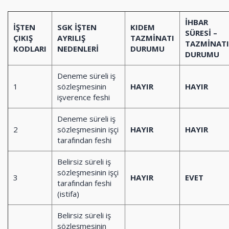
İHBAR
İŞTEN
SGK İŞTEN
KIDEM
SÜRESİ –
ÇIKIŞ
AYRILIŞ
TAZMİNATI
TAZMİNATI
KODLARI
NEDENLERİ
DURUMU
DURUMU
Deneme süreli iş
1
sözleşmesinin
HAYIR
HAYIR
işverence feshi
Deneme süreli iş
2
sözleşmesinin işçi
HAYIR
HAYIR
tarafından feshi
Belirsiz süreli iş
sözleşmesinin işçi
3
HAYIR
EVET
tarafından feshi
(istifa)
Belirsiz süreli iş
sözleşmesinin