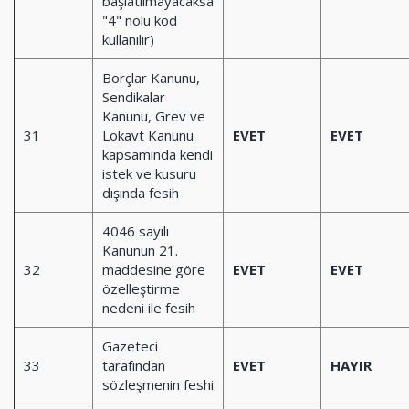
başlatılmayacaksa
"4" nolu kod
kullanılır)
Borçlar Kanunu,
Sendikalar
Kanunu, Grev ve
31
Lokavt Kanunu
EVET
EVET
kapsamında kendi
istek ve kusuru
dışında fesih
4046 sayılı
Kanunun 21.
32
maddesine göre
EVET
EVET
özelleştirme
nedeni ile fesih
Gazeteci
33
tarafından
EVET
HAYIR
sözleşmenin feshi