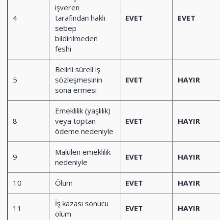
işveren
4
tarafından haklı
EVET
EVET
sebep
bildirilmeden
feshi
Belirli süreli iş
5
sözleşmesinin
EVET
HAYIR
sona ermesi
Emeklilik (yaşlılık)
8
veya toptan
EVET
HAYIR
ödeme nedeniyle
Malulen emeklilik
9
EVET
HAYIR
nedeniyle
10
Ölüm
EVET
HAYIR
İş kazası sonucu
11
EVET
HAYIR
ölüm