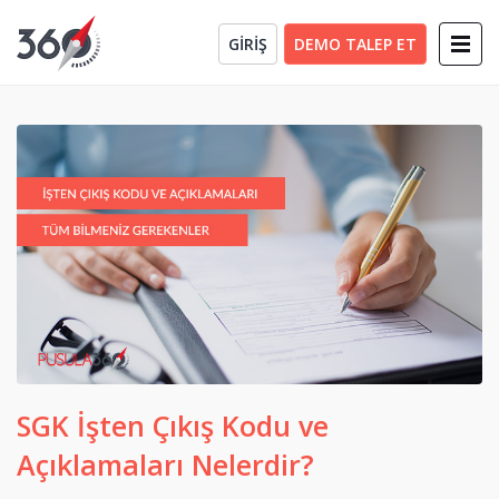
GİRİŞ
DEMO TALEP ET
SGK İşten Çıkış Kodu ve
Açıklamaları Nelerdir?