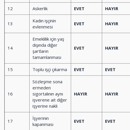
12
Askerlik
EVET
HAYIR
Kadın işçinin
13
EVET
HAYIR
evlenmesi
Emeklilik için yaş
dışında diğer
14
EVET
HAYIR
şartların
tamamlanması
15
Toplu işçi çıkarma
EVET
EVET
Sözleşme sona
ermeden
16
sigortalının aynı
HAYIR
HAYIR
işverene ait diğer
işyerine nakli
İşyerinin
17
EVET
EVET
kapanması