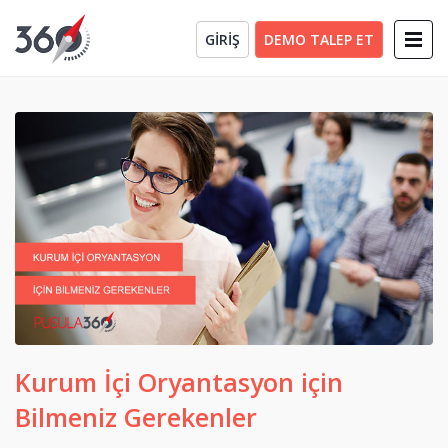
GİRİŞ
DEMO TALEP ET
Kurum İçi Oryantasyon için
Bilmeniz Gerekenler