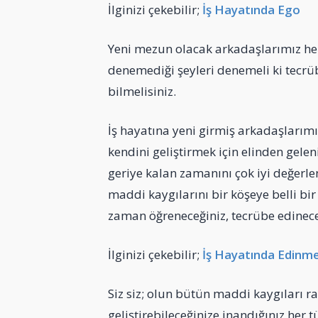
İlginizi çekebilir;
İş Hayatında Ego
Yeni mezun olacak arkadaşlarımız her f
denemediği şeyleri denemeli ki tecrü
bilmelisiniz.
İş hayatına yeni girmiş arkadaşlarımız
kendini geliştirmek için elinden gele
geriye kalan zamanını çok iyi değerl
maddi kaygılarını bir köşeye belli bi
zaman öğreneceğiniz, tecrübe edineceğ
İlginizi çekebilir;
İş Hayatında Edinm
Siz siz; olun bütün maddi kaygıları raf
geliştirebileceğinize inandığınız her t