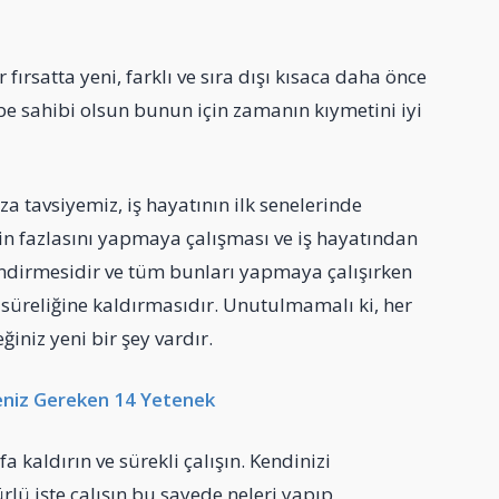
ırsatta yeni, farklı ve sıra dışı kısaca daha önce
be sahibi olsun bunun için zamanın kıymetini iyi
a tavsiyemiz, iş hayatının ilk senelerinde
nin fazlasını yapmaya çalışması ve iş hayatından
endirmesidir ve tüm bunları yapmaya çalışırken
r süreliğine kaldırmasıdır. Unutulmamalı ki, her
iniz yeni bir şey vardır.
eniz Gereken 14 Yetenek
a kaldırın ve sürekli çalışın. Kendinizi
ürlü işte çalışın bu sayede neleri yapıp