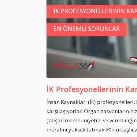
İK Profesyonellerinin Ka
İnsan Kaynakları (İK) profesyonelleri,
karşılaşıyorlar. Organizasyonların h
çalışan memnuniyetini ve verimliliği
moralini yüksek tutmak İK'nın başlıc