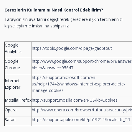
Çerezlerin Kullanımını Nasıl Kontrol Edebilirim?
Tarayıcınızın ayarlarını değiştirerek çerezlere ilişkin tercihlerinizi
kişiselleştirme imkanına sahipsiniz.
Google
https://tools.google.com/dlpage/gaoptout
Analytics
Google
http://www.google.com/support/chrome/bin/answer
Chrome
hl=en&answer=95647
https://support.microsoft.com/en-
Internet
us/help/17442/windows-internet-explorer-delete-
Explorer
manage-cookies
MozillaFirefox
http://support.mozilla.com/en-US/kb/Cookies
Opera
http://www.opera.com/browser/tutorials/security/pri
Safari
https://support.apple.com/kb/ph19214?locale=tr_TR