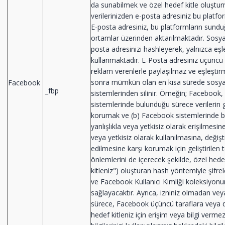
da sunabilmek ve özel hedef kitle oluştur
verilerinizden e-posta adresiniz bu platfor
E-posta adresiniz, bu platformların sundu
ortamlar üzerinden aktarılmaktadır. Sosya
posta adresinizi hashleyerek, yalnızca eşle
kullanmaktadır. E-Posta adresiniz üçüncü 
reklam verenlerle paylaşılmaz ve eşleşti
sonra mümkün olan en kısa sürede sosya
Facebook
_fbp
sistemlerinden silinir. Örneğin; Facebook, 
sistemlerinde bulunduğu sürece verilerin 
korumak ve (b) Facebook sistemlerinde bu
yanlışlıkla veya yetkisiz olarak erişilmesine
veya yetkisiz olarak kullanılmasına, değişt
edilmesine karşı korumak için geliştirilen t
önlemlerini de içerecek şekilde, özel hedef
kitleniz") oluşturan hash yöntemiyle şifre
ve Facebook Kullanıcı Kimliği koleksiyonunu
sağlayacaktır. Ayrıca, izniniz olmadan vey
sürece, Facebook üçüncü taraflara veya d
hedef kitleniz için erişim veya bilgi vermez