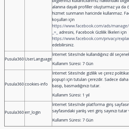
bilgilerinizi kullanıcılarımız hakkındaki bilg
alanına dayalı profiller oluşturmaz ya da ö
hizmet sunmanın haricinde kullanmaz. Fac
koşulları için
https://www.facebook.com/ads/manage/
_=_
adresini, Facebook Gizlilik İlkeleri için
https://www.facebook.com/privacy/expla
edebilirsiniz.
İnternet Sitesi’nde kullandığınız dil seçenek 
Pusula360
UserLanguage
Kullanım Süresi: 7 Gün
İnternet Sitesi’nde gizlilik ve çerez politika
popup’ı için tutulan çerezdir. Sadece dah
Pusula360
cookies-info
basıp, basmadığınızı tutar.
Kullanım Süresi: 1 yıl
İnternet Sitesi’nde platforma giriş sayfası
sayfasındaki yanlış veri giriş sayınızı tutar
Pusula360
err_login
Kullanım Süresi: 7 Gün