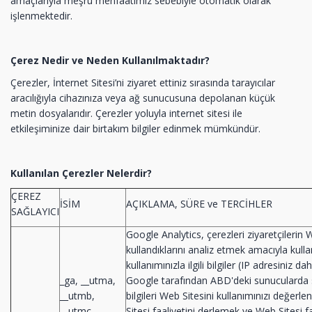
amaçlarıyla meşru menfaatimiz sebebiyle otomatik olarak
işlenmektedir.
Çerez Nedir ve Neden Kullanılmaktadır?
Çerezler, İnternet Sitesi’ni ziyaret ettiniz sırasında tarayıcılar
aracılığıyla cihazınıza veya ağ sunucusuna depolanan küçük
metin dosyalarıdır. Çerezler yoluyla internet sitesi ile
etkileşiminize dair birtakım bilgiler edinmek mümkündür.
Kullanılan Çerezler Nelerdir?
ÇEREZ
İSİM
AÇIKLAMA, SÜRE ve TERCİHLER
SAĞLAYICI
Google Analytics, çerezleri ziyaretçilerin W
kullandıklarını analiz etmek amacıyla kulla
kullanımınızla ilgili bilgiler (IP adresiniz d
_ga, __utma,
Google tarafından ABD'deki sunucularda 
__utmb,
bilgileri Web Sitesini kullanımınızı değerl
__utmc,
Sitesi faaliyetini derlemek ve Web Sitesi fa